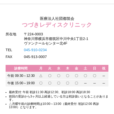
医療法人社団都筑会
つづきレディスクリニック
所在地
〒224-0003
神奈川県横浜市都筑区中川中央1丁目2-1
ヴァンクールセンター北4F
TEL
045-910-0234
FAX
045-913-0007
診療時間
月
火
水
木
金
土
日
祝
午前 09:30～12:30
△
〇
〇
〇
〇
〇
〇
─
午後 15:00～19:00
〇
〇
〇
〇
〇
─
─
─
最終受付: 午前 初診11:30 再診12:30、初診18:00 再診18:30
前回の受診から3ヶ月以上経過している方は初診扱いとなることがありま
す。
△月曜午前の診療時間は10:00～13:00（最終受付: 初診12:00 再診
13:00）となります。