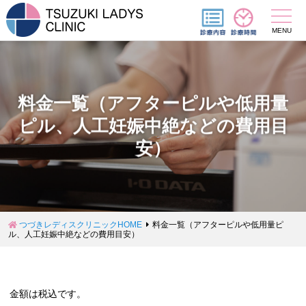
MENU
料金一覧（アフターピルや低用量
ピル、人工妊娠中絶などの費用目
安）
つづきレディスクリニックHOME
料金一覧（アフターピルや低用量ピ
ル、人工妊娠中絶などの費用目安）
金額は税込です。