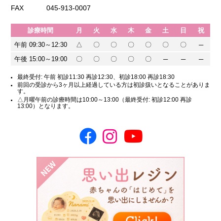
FAX
045-913-0007
診療時間
月
火
水
木
金
土
日
祝
午前 09:30～12:30
△
〇
〇
〇
〇
〇
〇
─
午後 15:00～19:00
〇
〇
〇
〇
〇
─
─
─
最終受付: 午前 初診11:30 再診12:30、初診18:00 再診18:30
前回の受診から3ヶ月以上経過している方は初診扱いとなることがありま
す。
△月曜午前の診療時間は10:00～13:00（最終受付: 初診12:00 再診
13:00）となります。