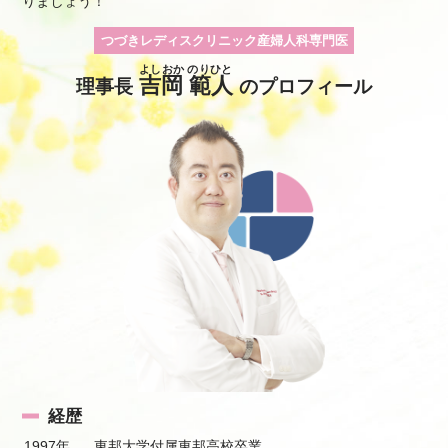
りましょう！
AM 吉岡
AM 中里
AM 吉岡
AM 鈴木
AM 吉岡
AM 女性泌尿器科外来
AM 吉岡
PM 吉岡
PM 吉岡
PM 辻
PM 吉岡
AM 辻
AM 辻
つづきレディスクリニック産婦人科専門医
PM 辻
よしおか のりひと
吉岡 範人
理事長
のプロフィール
経歴
1997年
東邦大学付属東邦高校卒業