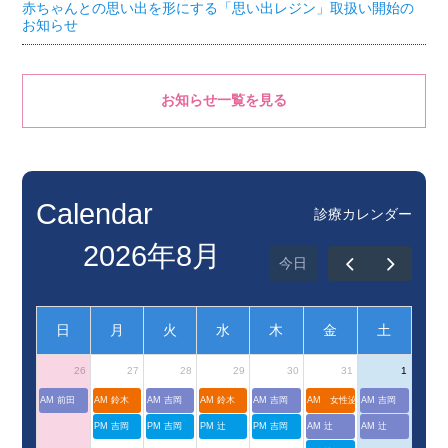
赤ちゃんとの思い出を形にする「思い出レジン」取扱い開始の
お知らせ
お知らせ一覧を見る
Calendar
診療カレンダー
2026年8月
今日
日
月
火
水
木
金
土
26
27
28
29
30
31
1
AM 前田
AM 鈴木
AM 吉岡
AM 鈴木
AM 吉岡
AM 女性泌尿器科外来
AM 吉岡
PM 吉岡
PM 吉岡
PM 辻
PM 吉岡
AM 辻
AM 辻