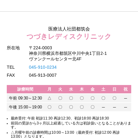
医療法人社団都筑会
つづきレディスクリニック
所在地
〒224-0003
神奈川県横浜市都筑区中川中央1丁目2-1
ヴァンクールセンター北4F
TEL
045-910-0234
FAX
045-913-0007
診療時間
月
火
水
木
金
土
日
祝
午前 09:30～12:30
△
〇
〇
〇
〇
〇
〇
─
午後 15:00～19:00
〇
〇
〇
〇
〇
─
─
─
最終受付: 午前 初診11:30 再診12:30、初診18:00 再診18:30
前回の受診から3ヶ月以上経過している方は初診扱いとなることがありま
す。
△月曜午前の診療時間は10:00～13:00（最終受付: 初診12:00 再診
13:00）となります。