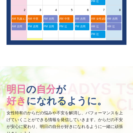
PM 辻
2
3
4
5
6
7
8
AM 乳腺エコー
AM 中里
AM 吉岡
AM 中里
AM 吉岡
AM 女性泌尿器科外来
AM 吉岡
AM 吉岡
PM 吉岡
PM 吉岡
PM 辻
PM 吉岡
AM 辻
AM 辻
PM 辻
9
10
11
12
13
14
15
AM 前田
休診
山の日
16
17
18
19
20
21
22
休診
AM 中里
AM 吉岡
AM 鈴木
AM 吉岡
AM 女性泌尿器科外来
AM 乳腺エコー
PM 吉岡
PM 吉岡
PM 辻
PM 吉岡
AM 辻
AM 吉岡
明日
の
自分
が
PM 辻
AM 辻
好き
になれるように。
23
24
25
26
27
28
29
AM 前田
AM 中里
AM 吉岡
AM 鈴木
AM 吉岡
AM 辻
AM 吉岡
女性特有のからだの悩みや不安を解消し、パフォーマンスを上
PM 吉岡
PM 吉岡
PM 辻
PM 吉岡
PM 辻
AM 辻
げていくことができる情報を発信していきます。からだの不安
が安心に変わり、明日の自分が好きになれるように一緒に頑張
30
31
1
2
3
4
5