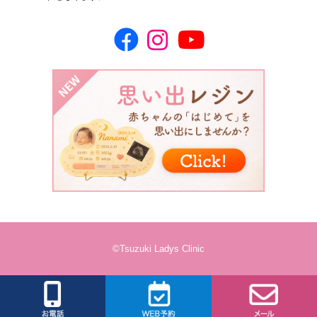
©Tsuzuki Ladys Clinic