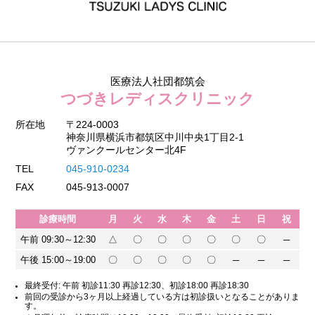
医療法人社団都筑会
つづきレディスクリニック
所在地
〒224-0003
神奈川県横浜市都筑区中川中央1丁目2-1
ヴァンクールセンター北4F
TEL
045-910-0234
FAX
045-913-0007
診療時間
月
火
水
木
金
土
日
祝
午前 09:30～12:30
△
〇
〇
〇
〇
〇
〇
─
午後 15:00～19:00
〇
〇
〇
〇
〇
─
─
─
最終受付: 午前 初診11:30 再診12:30、初診18:00 再診18:30
前回の受診から3ヶ月以上経過している方は初診扱いとなることがありま
す。